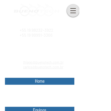
Desde 2010
+55 19 98232-3922
+55 19 99991-3366
thiago@buenotech.com.br
carlos@buenotech.com.br
Home
Equipos