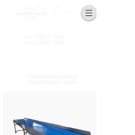
Desde 2010
+55 19 98232-3922
+55 19 99991-3366
thiago@buenotech.com.br
carlos@buenotech.com.br