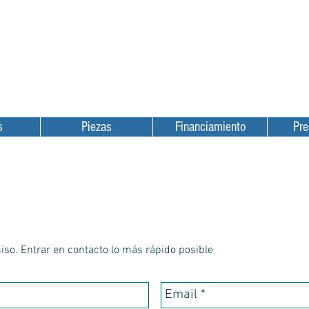
Equipamentos p/ frutas
Equipamentos p/ grãos
Localização
Assistência Técnic
s
Piezas
Financiamiento
Pre
so. Entrar en contacto lo más rápido posible