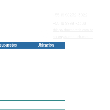
+55 19 98232-3922
+55 19 99991-3366
Financiamentos
thiago@buenotech.com.br
a SAC
carlos@buenotech.com.br
supuestos
Ubicación