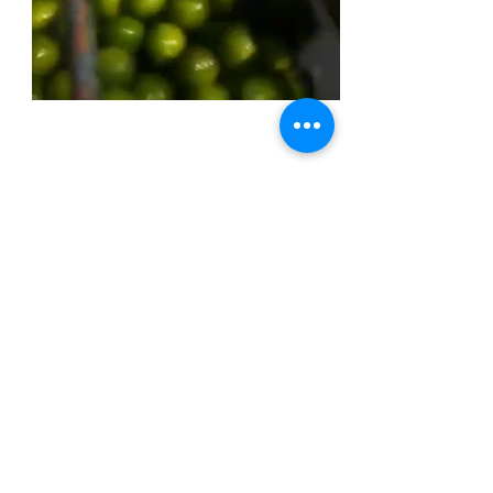
Financiamentos
Sobre a Buenotech
Empresa sediada em Limeira, interior de São
Paulo, especializada em máquinas
beneficiadoras e calibradores ou