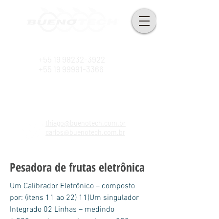
Desde 2010
+55 19 98232-3922
+55 19 99991-3366
thiago@buenotech.com.br
carlos@buenotech.com.br
Pesadora de frutas eletrônica
Um Calibrador Eletrônico – composto
por: (itens 11 ao 22) 11)Um singulador
Integrado 02 Linhas – medindo