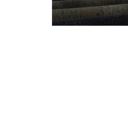
Sobre a Buenotech
Empresa sediada em Limeira, interio
Paulo, especializada em máquinas
beneficiadoras e calibradores ou cla
de frutas. Fundada em 2010 mas c
anos de experiência de mercado.
Com uma equipe formada por profis
larga experiência no setor, está capa
atender qualquer projeto sob encom
mais alta qualidade e ótimo custo be