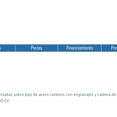
Equipamentos p/ frutas
Equipamentos p/ grãos
Localização
Assistência Técnic
s
Piezas
Financiamiento
Pre
ntadas sobre ejes de acero carbono, con engranajes y cadena de 
00 CV.