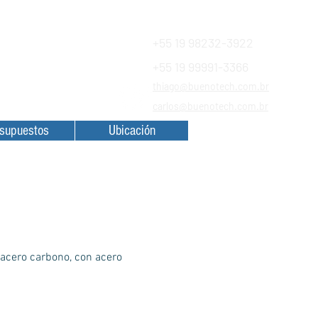
+55 19 98232-3922
+55 19 99991-3366
Financiamentos
thiago@buenotech.com.br
a SAC
carlos@buenotech.com.br
supuestos
Ubicación
acero carbono, con acero