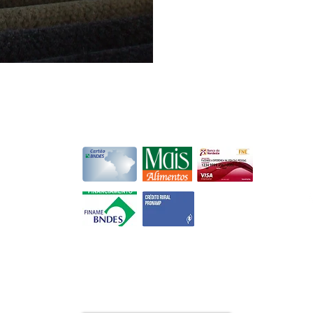
Financiamentos
r de São
ssificadores
om mais
40
sionais com
citada a
A
enda, com a
R
nefício.
L