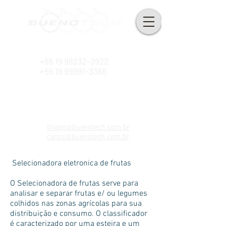
Desde 2010
+55 19 98232-3922
+55 19 99991-3366
thiago@buenotech.com.br
carlos@buenotech.com.br
Selecionadora eletronica de frutas
O Selecionadora de frutas serve para
analisar e separar frutas e/ ou legumes
colhidos nas zonas agrícolas para sua
distribuição e consumo. O classificador
é caracterizado por uma esteira e um