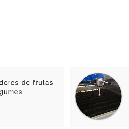
Equipamentos p/ frutas
Equipamentos p/ grãos
Localização
Assistência Técnic
idores de frutas
egumes