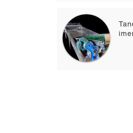
Tan
ime
Sobre a Buenotech
Empresa sediada em Limeira, interio
Paulo, especializada em máquinas
beneficiadoras e calibradores ou cla
de frutas. Fundada em 2010 mas c