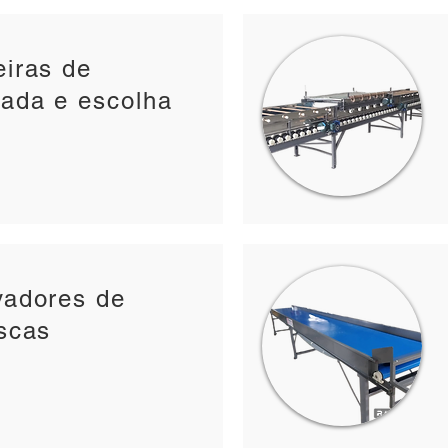
eiras de
rada e escolha
vadores de
iscas