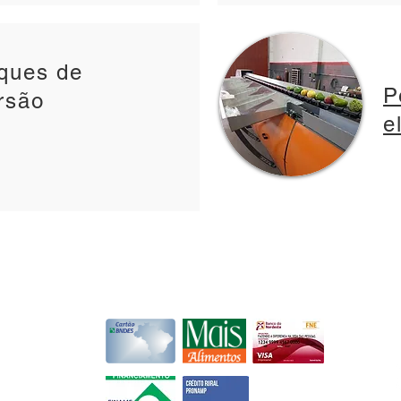
ques de
P
rsão
e
Financiamentos
r de São
ssificadores
om mais
40