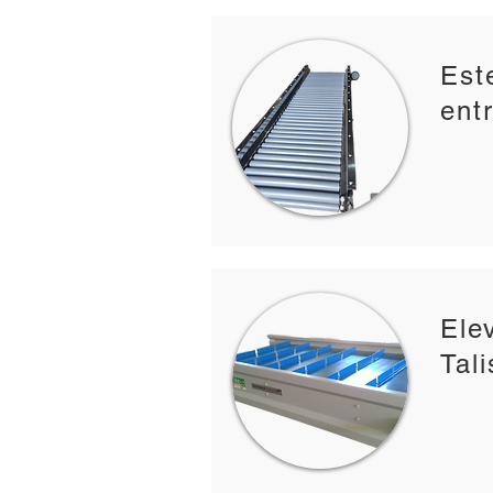
Est
ent
Ele
Tal