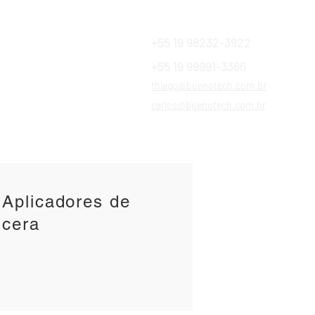
+55 19 98232-3922
+55 19 99991-3366
Financiamentos
thiago@buenotech.com.br
a SAC
carlos@buenotech.com.br
Aplicadores de
cera