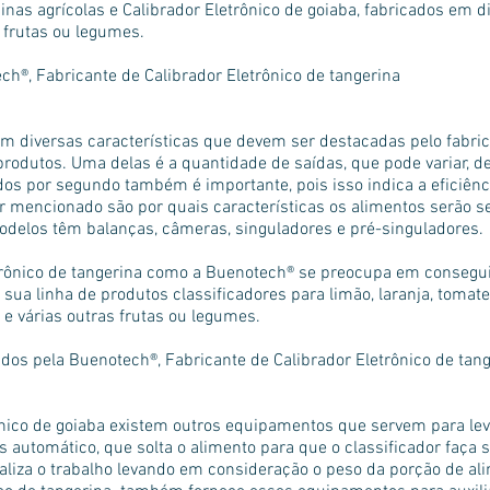
as agrícolas e Calibrador Eletrônico de goiaba, fabricados em d
 frutas ou legumes.
h®, Fabricante de Calibrador Eletrônico de tangerina
m diversas características que devem ser destacadas pelo fabric
rodutos. Uma delas é a quantidade de saídas, que pode variar, d
os por segundo também é importante, pois isso indica a eficiên
er mencionado são por quais características os alimentos serão s
modelos têm balanças, câmeras, singuladores e pré-singuladores.
trônico de tangerina como a Buenotech® se preocupa em consegu
ua linha de produtos classificadores para limão, laranja, tomate,
 e várias outras frutas ou legumes.
dos pela Buenotech®, Fabricante de Calibrador Eletrônico de tan
rônico de goiaba existem outros equipamentos que servem para lev
 automático, que solta o alimento para que o classificador faça 
aliza o trabalho levando em consideração o peso da porção de a