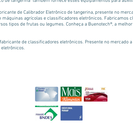
nico de tangerina também fornece esses equipamentos para auxili
icante de Calibrador Eletrônico de tangerina, presente no merc
máquinas agrícolas e classificadores eletrônicos. Fabricamos c
rsos tipos de frutas ou legumes. Conheça a Buenotech®, a melhor 
.
abricante de classificadores eletrônicos. Presente no mercado a
 eletrônicos.
Financiamentos
r de São
ssificadores
om mais
40
sionais com