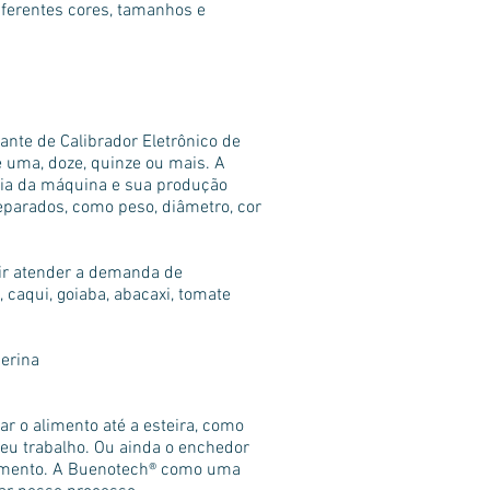
iferentes cores, tamanhos e
ante de Calibrador Eletrônico de
e uma, doze, quinze ou mais. A
cia da máquina e sua produção
eparados, como peso, diâmetro, cor
ir atender a demanda de
 caqui, goiaba, abacaxi, tomate
gerina
ar o alimento até a esteira, como
seu trabalho. Ou ainda o enchedor
limento. A Buenotech® como uma