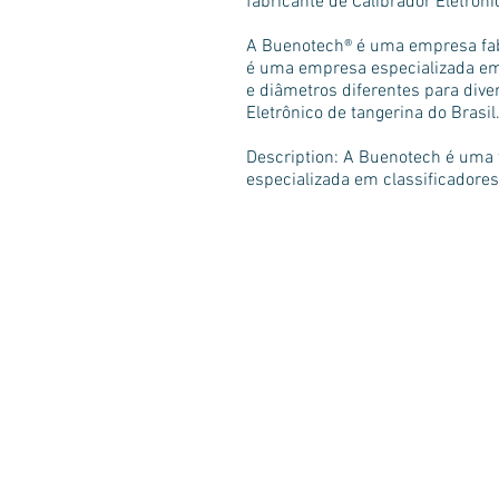
fabricante de Calibrador Eletrô
A Buenotech® é uma empresa fabr
é uma empresa especializada em 
e diâmetros diferentes para dive
Eletrônico de tangerina do Brasil
Description: A Buenotech é uma f
especializada em classificadores
Sobre a Buenotech
Empresa sediada em Limeira, interio
Paulo, especializada em máquinas
beneficiadoras e calibradores ou cla
de frutas. Fundada em 2010 mas c
anos de experiência de mercado.
Com uma equipe formada por profis