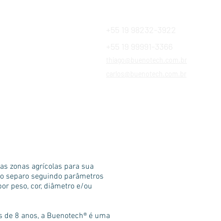
+55 19 98232-3922
+55 19 99991-3366
Financiamentos
thiago@buenotech.com.br
a SAC
carlos@buenotech.com.br
nas zonas agrícolas para sua
a o separo seguindo parâmetros
or peso, cor, diâmetro e/ou
is de 8 anos, a Buenotech® é uma