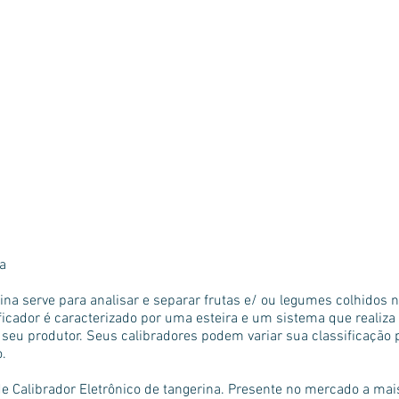
Equipamentos p/ frutas
Equipamentos p/ grãos
Localização
Assistência Técnic
na
rina serve para analisar e separar frutas e/ ou legumes colhidos 
ficador é caracterizado por uma esteira e um sistema que realiz
seu produtor. Seus calibradores podem variar sua classificação p
.
e Calibrador Eletrônico de tangerina. Presente no mercado a ma