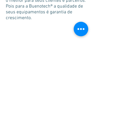
o melhor para seus clientes e parceiros.
Pois para a Buenotech® a qualidade de
seus equipamentos é garantia de
crescimento.
Financiamentos
Sobre a Buenotech
Empresa sediada em Limeira, interior de São
Paulo, especializada em máquinas
beneficiadoras e calibradores ou
classificadores de frutas. Fundada em 2010