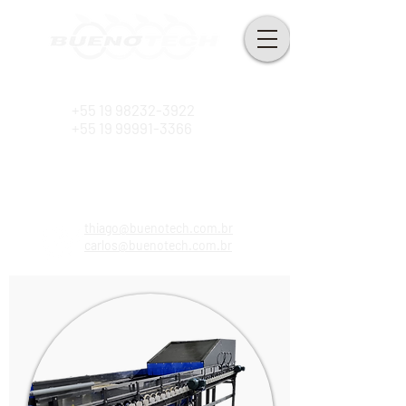
Desde 2010
+55 19 98232-3922
+55 19 99991-3366
thiago@buenotech.com.br
carlos@buenotech.com.br