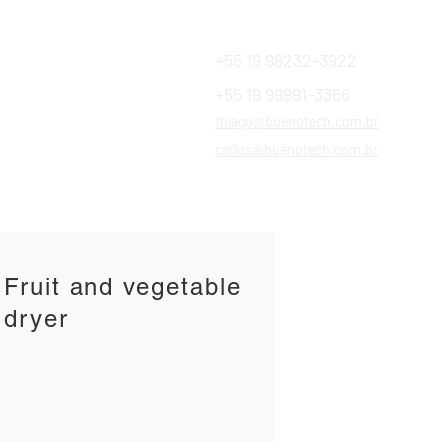
+55 19 98232-3922
+55 19 99991-3366
Financiamentos
thiago@buenotech.com.br
a SAC
carlos@buenotech.com.br
Fruit and vegetable
dryer