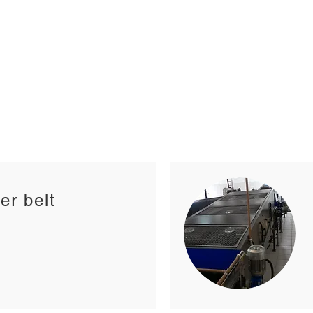
Equipamentos p/ frutas
Equipamentos p/ grãos
Localização
Assistência Técnic
er belt