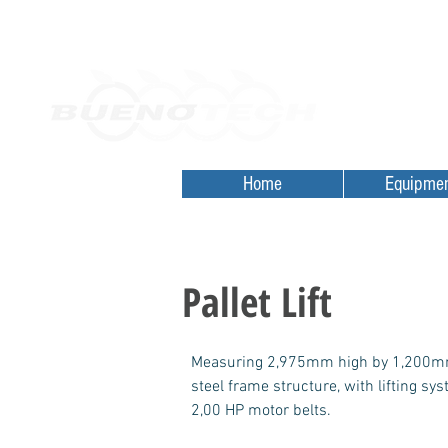
Home
Orçamentos
Desde 2010
Home
Equipme
Pallet Lift
Measuring 2,975mm high by 1,200mm w
steel frame structure, with lifting s
2,00 HP motor belts.