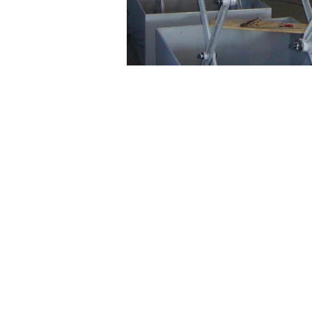
Sobre a Buenotech
Empresa sediada em Limeira, interio
Paulo, especializada em máquinas
beneficiadoras e calibradores ou cla
de frutas. Fundada em 2010 mas c
anos de experiência de mercado.
Com uma equipe formada por profis
larga experiência no setor, está capa
atender qualquer projeto sob encom
mais alta qualidade e ótimo custo be