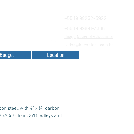
+55 19 98232-3922
+55 19 99991-3366
Financiamentos
thiago@buenotech.com.br
a SAC
carlos@buenotech.com.br
Budget
Location
n steel, with 4" x ¼ "carbon
d ASA 50 chain, 2VB pulleys and