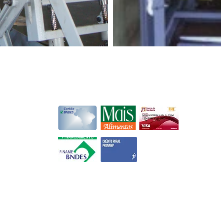
Financiamentos
r de São
ssificadores
om mais
40
sionais com
citada a
A
enda, com a
R
nefício.
L