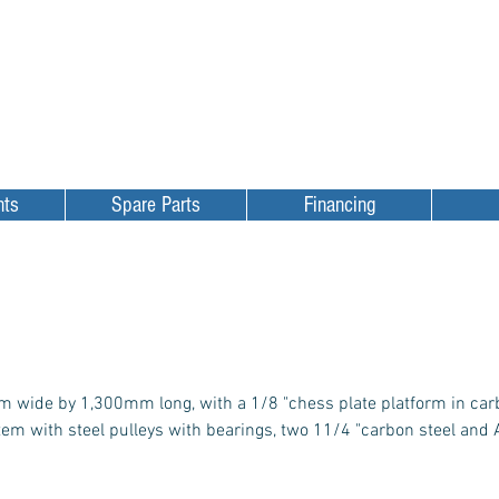
Equipamentos p/ frutas
Equipamentos p/ grãos
Localização
Assistência Técnic
nts
Spare Parts
Financing
ide by 1,300mm long, with a 1/8 "chess plate platform in carbo
ystem with steel pulleys with bearings, two 11/4 "carbon steel an