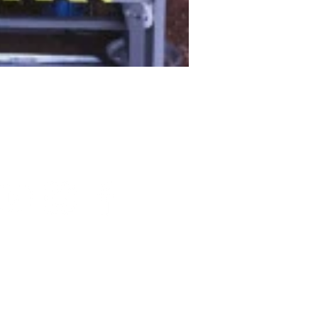
Nossas Redes
venida Doutor Hipólito Pinto
ibeiro, 620 - Vila Nova -
imeira - São Paulo.